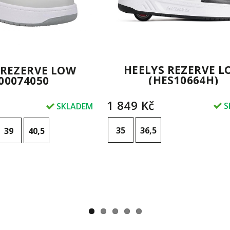
HEELYS REZERVE 
 REZERVE LOW
(HES10664H)
00074050
1 849 Kč
S
SKLADEM
35
36,5
39
40,5