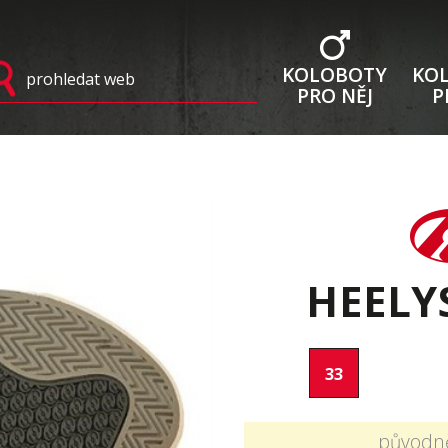
KOLOBOTY
KO
PRO NĚJ
P
HEELY
33
původn