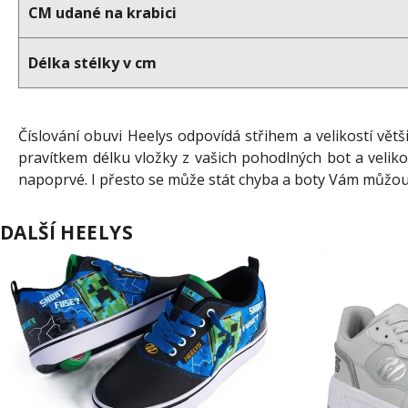
CM udané na krabici
Délka stélky v cm
Číslování obuvi Heelys odpovídá střihem a velikostí větš
pravítkem délku vložky z vašich pohodlných bot a veliko
napoprvé. I přesto se může stát chyba a boty Vám můžou
DALŠÍ HEELYS