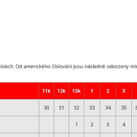
 číslech. Od amerického číslování jsou následně odvozeny mí
11k
12k
13k
1
2
3
30
31
32
33
34
35
1
2
3
4