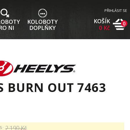
PŘIHLÁSIT SE
KOŠÍK
LOBOTY
KOLOBOTY
0
RO NI
DOPLŇKY
0 Kč
S BURN OUT 7463
ě:
2 190 Kč