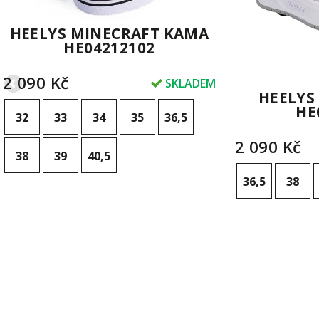
HEELYS MINECRAFT KAMA
HE04212102
2 090 Kč
SKLADEM
HEELYS
HE
32
33
34
35
36,5
2 090 Kč
38
39
40,5
36,5
38