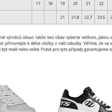
17
18
19
20
21
22
21
21,8
22,7
23,5
ině výrobců obuvi, takže bez obav vyberte velikost, jakou 
st přirovnejte k délce vložky z naší tabulky. Věříme, že 
 být malé nebo velké. Právě pro tyto případy garantujeme 