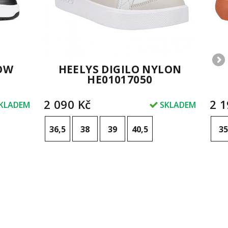
HEELYS DIGILO NYLON
LOW
HE01017050
2 090 Kč
2 1
SKLADEM
KLADEM
36,5
38
39
40,5
35