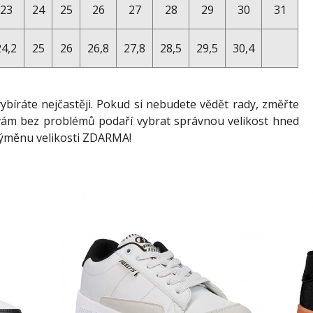
23
24
25
26
27
28
29
30
31
24,2
25
26
26,8
27,8
28,5
29,5
30,4
vybíráte nejčastěji. Pokud si nebudete vědět rady, změřte
se vám bez problémů podaří vybrat správnou velikost hned
výměnu velikosti ZDARMA!