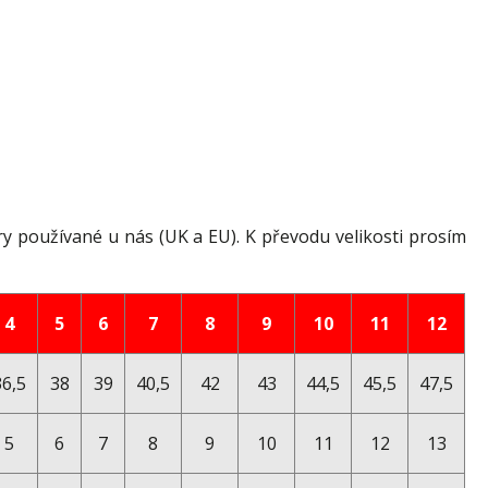
ry používané u nás (UK a EU). K převodu velikosti prosím
4
5
6
7
8
9
10
11
12
36,5
38
39
40,5
42
43
44,5
45,5
47,5
5
6
7
8
9
10
11
12
13