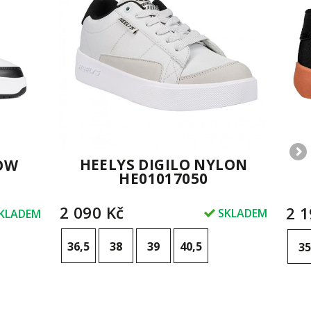
HEELYS DIGILO NYLON
LOW
HE01017050
2 090 Kč
2 1
SKLADEM
KLADEM
36,5
38
39
40,5
35