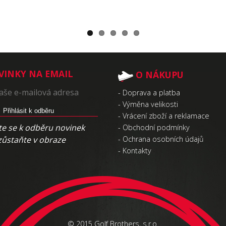
VINKY NA EMAIL
O NÁKUPU
-
Doprava a platba
-
Výměna velikosti
Přihlásit k odběru
-
Vrácení zboží a reklamace
te se k odběru novinek
-
Obchodní podmínky
zůstaňte v obraze
-
Ochrana osobních údajů
-
Kontakty
© 2015 Golf Brothers, s.r.o.