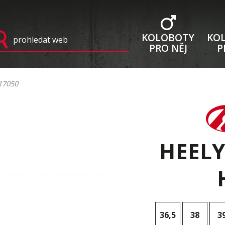
KOLOBOTY
KO
PRO NĚJ
P
17050
HEELY
36,5
38
3