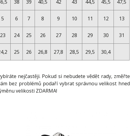
36,5
38
39
40,5
42
43
44,5
45,5
47,5
5
6
7
8
9
10
11
12
13
23
24
25
26
27
28
29
30
31
24,2
25
26
26,8
27,8
28,5
29,5
30,4
vybíráte nejčastěji. Pokud si nebudete vědět rady, změřte
se vám bez problémů podaří vybrat správnou velikost hned
výměnu velikosti ZDARMA!