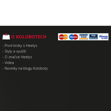
O KOLOBOTECH
-
První kroky s Heelys
-
Styly a využití
-
O značce Heelys
-
Videa
-
Novinky na blogu Koloboty