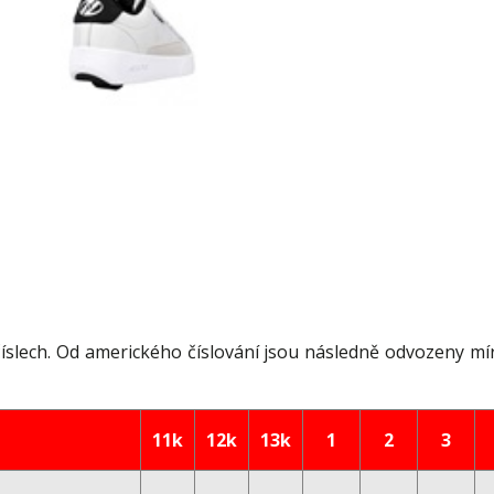
 číslech. Od amerického číslování jsou následně odvozeny mí
11k
12k
13k
1
2
3