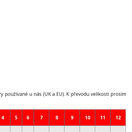
ry používané u nás (UK a EU). K převodu velikosti prosím
4
5
6
7
8
9
10
11
12