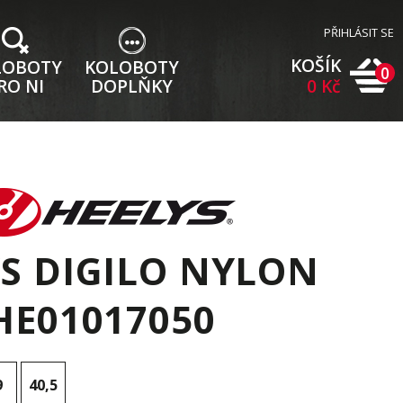
PŘIHLÁSIT SE
KOŠÍK
LOBOTY
KOLOBOTY
0
RO NI
DOPLŇKY
0 Kč
S DIGILO NYLON
HE01017050
9
40,5