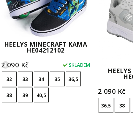
HEELYS MINECRAFT KAMA
HE04212102
2 090 Kč
SKLADEM
HEELYS
HE
32
33
34
35
36,5
2 090 Kč
38
39
40,5
36,5
38