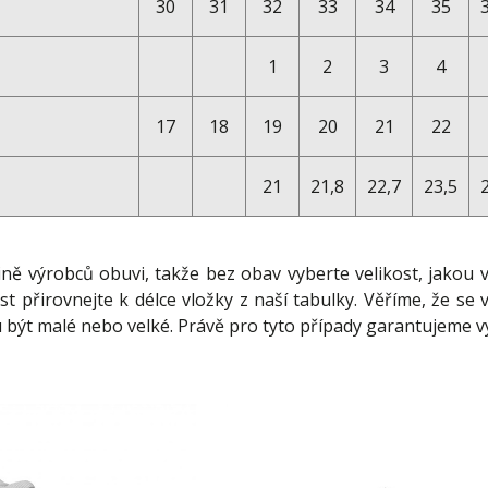
30
31
32
33
34
35
1
2
3
4
17
18
19
20
21
22
21
21,8
22,7
23,5
ině výrobců obuvi, takže bez obav vyberte velikost, jakou 
st přirovnejte k délce vložky z naší tabulky. Věříme, že 
 být malé nebo velké. Právě pro tyto případy garantujeme 